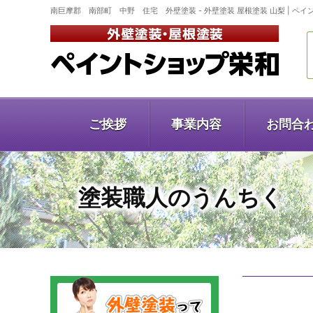
南巨摩郡 南部町 中野 住宅 外壁塗装 - 外壁塗装 屋根塗装 山梨 | ペ
ご挨拶
事業内容
お問合
塗装職人のうんちく