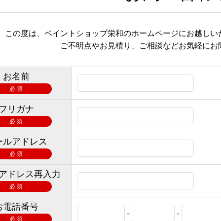
この度は、ペイントショップ栄和のホームページにお越しい
ご不明点やお見積り、ご相談などお気軽にお
お名前
必 須
フリガナ
必 須
ールアドレス
必 須
アドレス再入力
必 須
お電話番号
-
-
必 須