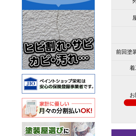
前回塗
着
お