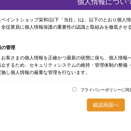
個人情報につい
社ペイントショップ栄和(以下「当社」)は、以下のとおり個人
、全従業員に個人情報保護の重要性の認識と取組みを徹底させ
報の管理
、お客さまの個人情報を正確かつ最新の状態に保ち、個人情報
防止するため、セキュリティシステムの維持・管理体制の整備
実施し個人情報の厳重な管理を行ないます。
報の利用目的
プライバシーポリシーに同
まからお預かりした個人情報は、当社からのご連絡や業務のご
のご送付に利用いたします。
報の第三者への開示・提供の禁止
、お客さまよりお預かりした個人情報を適切に管理し、次のい