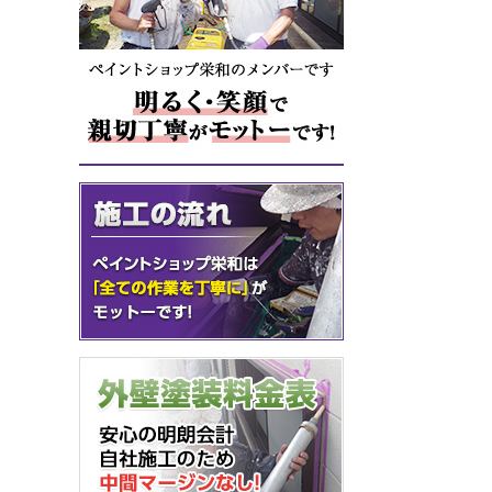
者に開
・お客
・お客
・法令
個人情
当社は
ご本人
お客さ
させて
法令、
当社は
宜見直