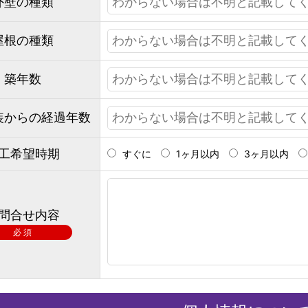
外壁の種類
屋根の種類
築年数
装からの経過年数
工希望時期
すぐに
1ヶ月以内
3ヶ月以内
問合せ内容
必 須