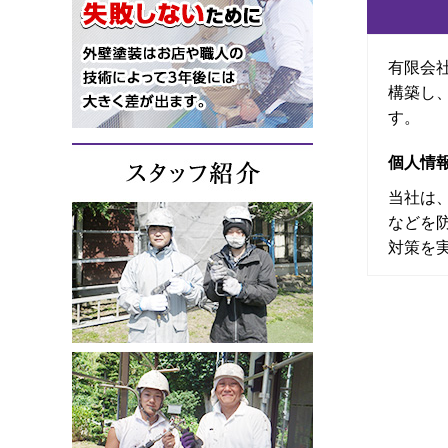
有限会
構築し
す。
個人情
当社は
などを
対策を
個人情
お客さ
や資料
個人情
当社は