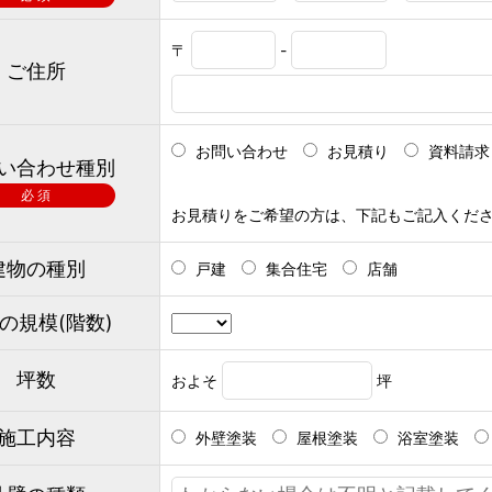
〒
-
ご住所
お問い合わせ
お見積り
資料請求
い合わせ種別
必 須
お見積りをご希望の方は、下記もご記入くだ
建物の種別
戸建
集合住宅
店舗
の規模(階数)
坪数
およそ
坪
施工内容
外壁塗装
屋根塗装
浴室塗装